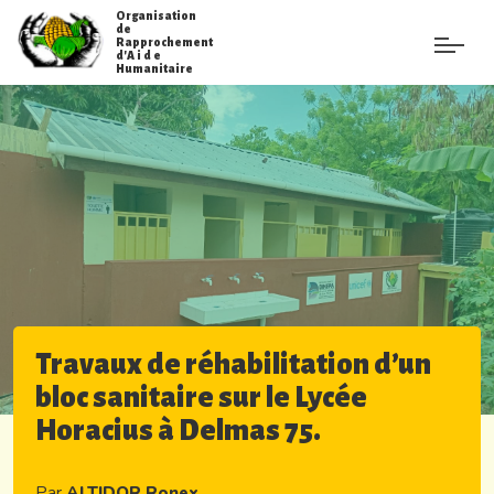
Organisation
de
Rapprochement
d'A i d e
Humanitaire
Travaux de réhabilitation d’un
bloc sanitaire sur le Lycée
Horacius à Delmas 75.
Par
ALTIDOR Ronex