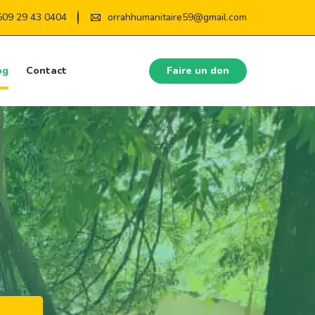
509 29 43 0404
orrahhumanitaire59@gmail.com
og
Contact
Faire un don