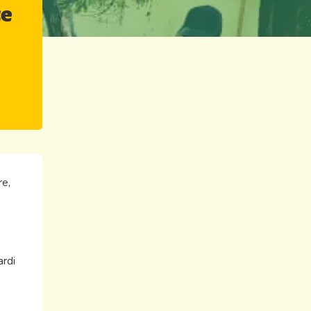
ce
re,
ardi