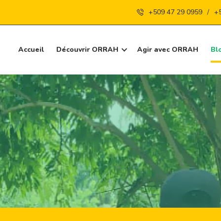
+509 47 29 0959
/
+
Accueil
Découvrir ORRAH
Agir avec ORRAH
Bl