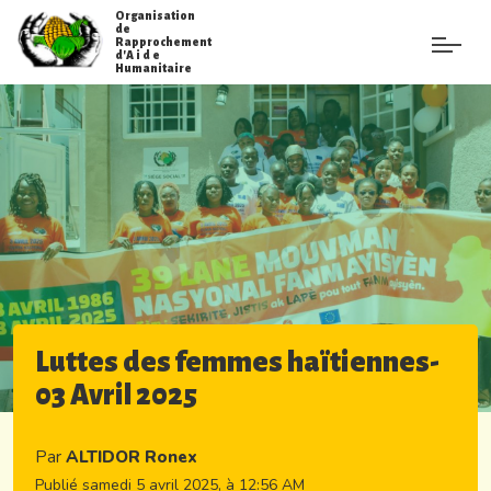
Organisation
de
Rapprochement
d'A i d e
Humanitaire
Luttes des femmes haïtiennes-
03 Avril 2025
Par
ALTIDOR Ronex
Publié samedi 5 avril 2025, à 12:56 AM